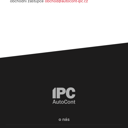
obchodní zástupce
obchod@autocont-ipc.cz
o nás