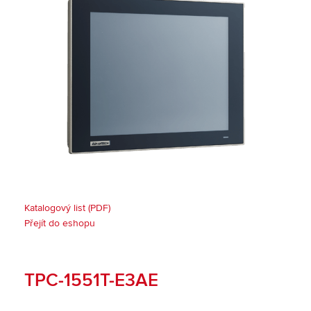
Katalogový list (PDF)
Přejít do eshopu
TPC-1551T-E3AE