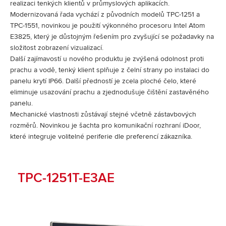
realizaci tenkých klientů v průmyslových aplikacích.
Modernizovaná řada vychází z původních modelů TPC-1251 a
TPC-1551, novinkou je použití výkonného procesoru Intel Atom
E3825, který je důstojným řešením pro zvyšující se požadavky na
složitost zobrazení vizualizací.
Další zajímavostí u nového produktu je zvýšená odolnost proti
prachu a vodě, tenký klient splňuje z čelní strany po instalaci do
panelu krytí IP66. Další předností je zcela ploché čelo, které
eliminuje usazování prachu a zjednodušuje čištění zastavěného
panelu.
Mechanické vlastnosti zůstávají stejné včetně zástavbových
rozměrů. Novinkou je šachta pro komunikační rozhraní iDoor,
které integruje volitelné periferie dle preferencí zákazníka.
TPC-1251T-E3AE