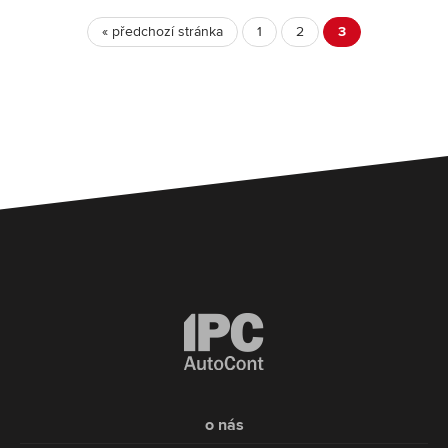
« předchozí stránka
1
2
3
o nás